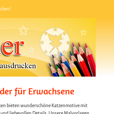
cken!
der für Erwachsene
ken bieten wunderschöne Katzenmotive mit
nd liebevollen Details. Unsere Malvorlagen