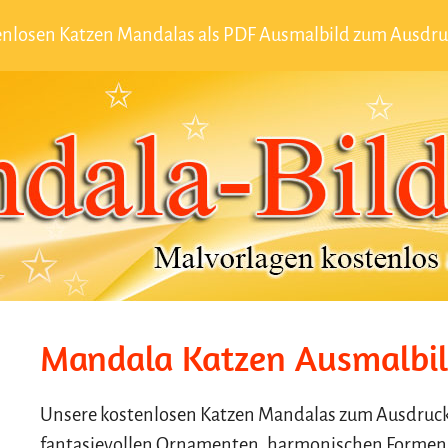
enlosen Katzen Mandalas als PDF Ausmalbild zum Ausdru
Mandala Katzen Ausmalbil
Unsere kostenlosen Katzen Mandalas zum Ausdruc
fantasievollen Ornamenten, harmonischen Formen u