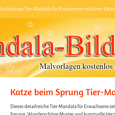
Kostenloses Tier-Mandala für Erwachsene mit einer Katze
Katze beim Sprung Tier-M
Dieses detailreiche Tier-Mandala für Erwachsene ze
Sprung. Wunderschöne Muster und kunstvolle Verz