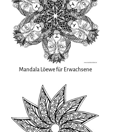
Mandala Löewe für Erwachsene