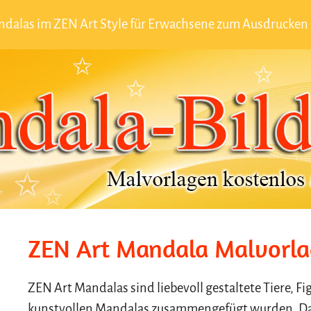
ndalas im ZEN Art Style für Erwachsene zum Ausdrucken
ZEN Art Mandala Malvorla
ZEN Art Mandalas sind liebevoll gestaltete Tiere, Fi
kunstvollen Mandalas zusammengefügt wurden. Dab