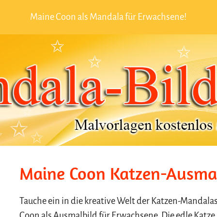
Maine Coon als Mandala für Erwachsene!
Maine Coon Katzen-Ausmal
Tauche ein in die kreative Welt der Katzen-Mandal
Coon als Ausmalbild für Erwachsene. Die edle Katz