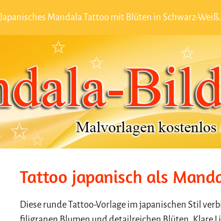
Japanisches Mandala Tattoo mit Blüten in Schwarz-Weiß
Tattoo japanisch als Mand
Diese runde Tattoo-Vorlage im japanischen Stil ver
filigranen Blumen und detailreichen Blüten. Klare